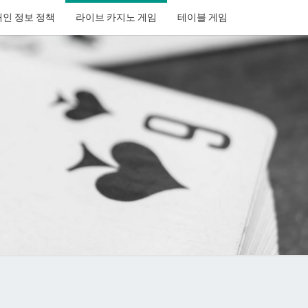
개인 정보 정책
라이브 카지노 게임
테이블 게임