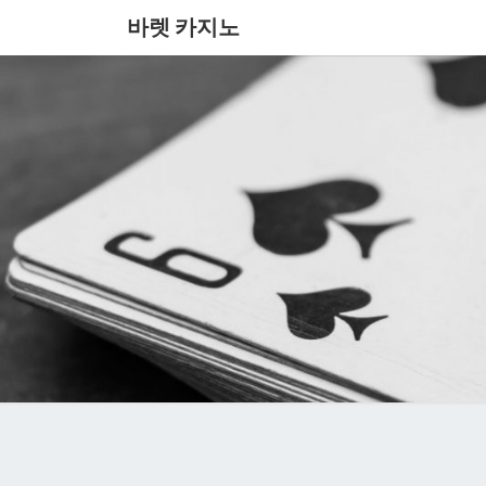
Skip
바렛 카지노
to
content