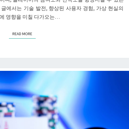
래
글에서는 기술 발전, 향상된 사용자 경험, 가상 현실의
형
화에 영향을 미칠 다가오는…
성
:
READ MORE
READ MORE
주
목
해
야
할
주
요
트
렌
드