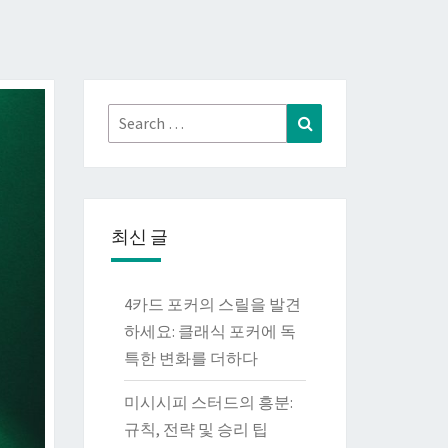
Search
Search
for:
최신 글
4카드 포커의 스릴을 발견
하세요: 클래식 포커에 독
특한 변화를 더하다
미시시피 스터드의 흥분:
규칙, 전략 및 승리 팁