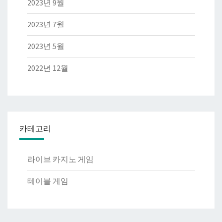
2023년 9월
2023년 7월
2023년 5월
2022년 12월
카테고리
라이브 카지노 게임
테이블 게임