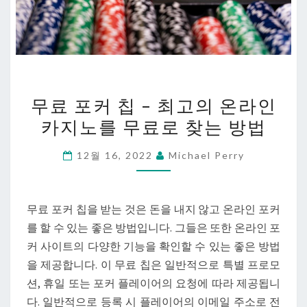
무
무료 포커 칩 – 최고의 온라인
료
카지노를 무료로 찾는 방법
포
커
12월 16, 2022
Michael Perry
칩
–
최
무료 포커 칩을 받는 것은 돈을 내지 않고 온라인 포커
고
를 할 수 있는 좋은 방법입니다. 그들은 또한 온라인 포
의
커 사이트의 다양한 기능을 확인할 수 있는 좋은 방법
온
을 제공합니다. 이 무료 칩은 일반적으로 특별 프로모
라
션, 휴일 또는 포커 플레이어의 요청에 따라 제공됩니
인
다. 일반적으로 등록 시 플레이어의 이메일 주소로 전