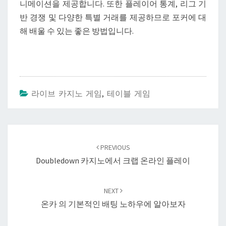
니메이션을 제공합니다. 또한 플레이어 통계, 리그 기
반 경쟁 및 다양한 특별 거래를 제공하므로 포커에 대
해 배울 수 있는 좋은 방법입니다.
라이브 카지노 게임
,
테이블 게임
Post
PREVIOUS
navigation
Doubledown 카지노에서 크랩 온라인 플레이
NEXT
온카 의 기본적인 배팅 노하우에 알아보자